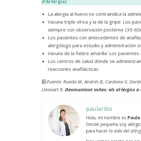
d’Al·lèrgia)
La alergia al huevo no contraindica la admi
Vacuna triple vírica y la de la gripe: Los pa
siempre con observación posterior (30-60
Los pacientes con antecedentes de anafilax
alergólogo para estudio y administración si
Vacuna de la fiebre amarilla: Los pacientes
Los centros de salud dónde se administran 
reacciones anafilácticas
Fuente: Rueda M, Andrés B, Cardona V, Dorda
Lleonart R.
Desmuntant mites: els al·lèrgics a
paularibo
Hola, mi nombre es
Paula
Desde pequeña soy alérgic
para hacer
la vida del alér