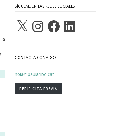
SÍGUEME EN LAS REDES SOCIALES
X
Instagram
Facebook
LinkedIn
 la
si
CONTACTA CONMIGO
hola@paularibo.cat
PEDIR CITA PREVIA