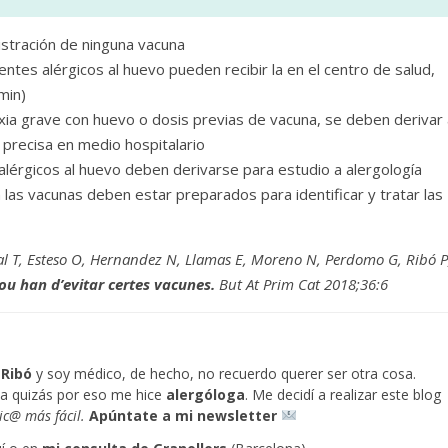
nistración de ninguna vacuna
cientes alérgicos al huevo pueden recibir la en el centro de salud,
min)
ia grave con huevo o dosis previas de vacuna, se deben derivar 
 precisa en medio hospitalario
 alérgicos al huevo deben derivarse para estudio a alergología
las vacunas deben estar preparados para identificar y tratar las
l T, Esteso O, Hernandez N, Llamas E, Moreno N, Perdomo G, Ribó P
 ou han d’evitar certes vacunes.
But At Prim Cat 2018;36:6
 Ribó
y soy médico, de hecho, no recuerdo querer ser otra cosa.
a quizás por eso me hice
alergóloga
. Me decidí a realizar este blog
gic@ más fácil.
Apúntate a mi newsletter