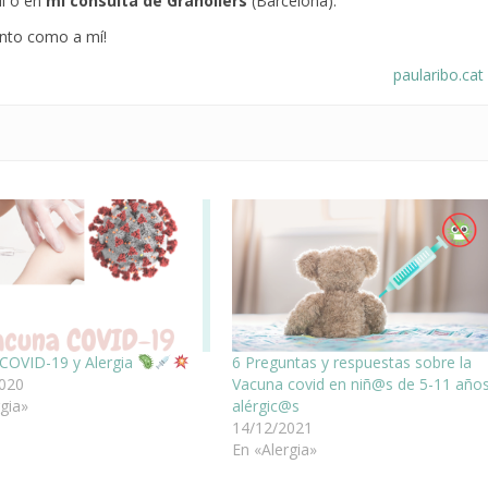
í o en
mi consulta
de Granollers
(Barcelona).
nto como a mí!
paularibo.cat
COVID-19 y Alergia
6 Preguntas y respuestas sobre la
2020
Vacuna covid en niñ@s de 5-11 año
rgia»
alérgic@s
14/12/2021
En «Alergia»