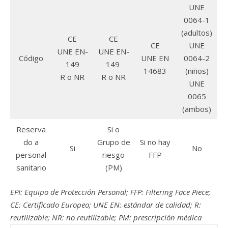
UNE
0064-1
(adultos)
CE
CE
CE
UNE
UNE EN-
UNE EN-
Código
UNE EN
0064-2
149
149
14683
(niños)
R o NR
R o NR
UNE
0065
(ambos)
Reserva
Si o
do a
Grupo de
Si no hay
Si
No
personal
riesgo
FFP
sanitario
(PM)
EPI: Equipo de Protección Personal; FFP: Filtering Face Piece;
CE: Certificado Europeo; UNE EN: estándar de calidad; R:
reutilizable; NR: no reutilizable; PM: prescripción médica