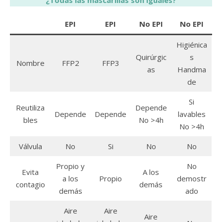
¿Todas las mascarillas son iguales?
EPI
EPI
No EPI
No EPI
Higiénica
Quirúrgic
s
Nombre
FFP2
FFP3
as
Handma
de
Si
Reutiliza
Depende
Depende
Depende
lavables
bles
No >4h
No >4h
Válvula
No
Si
No
No
Propio y
No
Evita
A los
a los
Propio
demostr
contagio
demás
demás
ado
Aire
Aire
Aire