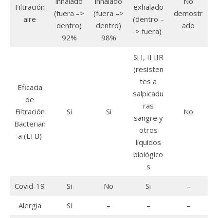
inhalado
inhalado
No
Filtración
exhalado
(fuera –>
(fuera –>
demostr
aire
(dentro –
dentro)
dentro)
ado
> fuera)
92%
98%
Si I, II IIR
(resisten
tes a
Eficacia
salpicadu
de
ras
Filtración
Si
Si
No
sangre y
Bacterian
otros
a (EFB)
líquidos
biológico
s
Covid-19
Si
No
Si
–
Alergia
Si
–
–
–