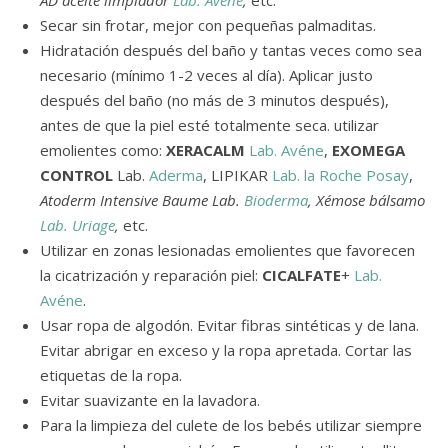
AD aceite limpiador
Lab. Avéne
,
etc.
Secar sin frotar, mejor con pequeñas palmaditas.
Hidratación después del baño y tantas veces como sea
necesario (mínimo 1-2 veces al día). Aplicar justo
después del baño (no más de 3 minutos después),
antes de que la piel esté totalmente seca. utilizar
emolientes como:
XERACALM
Lab. Avéne
,
EXOMEGA
CONTROL
Lab.
Aderma
, LIPIKAR
Lab. la Roche Posay
,
Atoderm Intensive Baume
Lab.
Bioderma
, Xémose bálsamo
Lab. Uriage
,
etc.
Utilizar en zonas lesionadas emolientes que favorecen
la cicatrización y reparación piel:
CICALFATE
+
Lab.
Avéne
.
Usar ropa de algodón. Evitar fibras sintéticas y de lana.
Evitar abrigar en exceso y la ropa apretada. Cortar las
etiquetas de la ropa.
Evitar suavizante en la lavadora.
Para la limpieza del culete de los bebés utilizar siempre