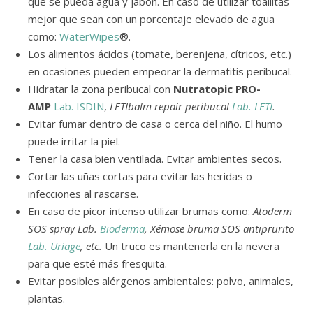
que se pueda agua y jabón. En caso de utilizar toallitas
mejor que sean con un porcentaje elevado de agua
como:
WaterWipes
®.
Los alimentos ácidos (tomate, berenjena, cítricos, etc.)
en ocasiones pueden empeorar la dermatitis peribucal.
Hidratar la zona peribucal con
Nutratopic PRO-
AMP
Lab. ISDIN
,
LETIbalm repair peribucal
Lab. LETI
.
Evitar fumar dentro de casa o cerca del niño. El humo
puede irritar la piel.
Tener la casa bien ventilada. Evitar ambientes secos.
Cortar las uñas cortas para evitar las heridas o
infecciones al rascarse.
En caso de picor intenso utilizar brumas como:
Atoderm
SOS spray
Lab.
Bioderma
, Xémose bruma SOS antiprurito
Lab. Uriage
, etc.
Un truco es mantenerla en la nevera
para que esté más fresquita.
Evitar posibles alérgenos ambientales: polvo, animales,
plantas.