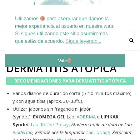
Utilizamos
para asegurar que damos la
mejor experiencia al usuario en nuestra web.
Si sigues utilizando este sitio asumiremos
que estás de acuerdo.
Sígue leyendo...
Vale
DERMATITIS ATÓPICA
RECOMENDACIONES PARA DERMATITIS ATÓPICA
Baños diarios de duración corta (5-10 minutos máximo)
y con agua tibia (aprox. 30-33ºC).
Utilizar jabones sin fragancia ni jabón
(syndet):
EXOMEGA GEL
Lab.
ADERMA
o
LIPIKAR
Syndet
Lab. Roche Posay
,
Atoderm huile de douche Lab.
Bioderma
, Xémose aceite limpiador
Lab. Uriage
, Xeracalm