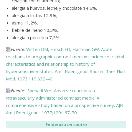
relación con el alimento)
alergia a huevos, leche y chocolate 14,6%,
alergia a frutas 12,9%,
asma 11,2%,
fiebre del heno 10,3%,
alergia a penicilina 7,5%
Fuente:
Witten DM, Hirsch FD, Hartman GW. Acute
reactions to urographic contrast medium: incidence, clinical
characteristics and relationship to history of
hypersensitivity states. Am J Roentgenol Radium Ther Nucl
Med. 1973;119:832-40.
Fuente:
Shehadi WH. Adverse reactions to
intravascularly administered contrast media. A
comprehensive study based on a prospective survey. AJR
Am J Roentgenol. 1977;129:167-70.
Evidencia
en contra