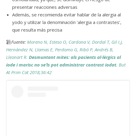
presentar reacciones adversas
Además, se recomienda evitar hablar de la alergia al
yodo y utilizar la denominación ‘alergia a contrastes’,
que resulta más precisa
Fuente:
Moreno N, Esteso O, Cardona V, Dordal T, Gil I.J,
Hernández N, Llamas E, Perdomo G, Ribó P, Andrés B,
Lleonart R.
Desmuntant mites: als pacients al·lèrgics al
iode i marisc no se’ls pot administrar contrast iodat.
But
At Prim Cat 2018;36:42