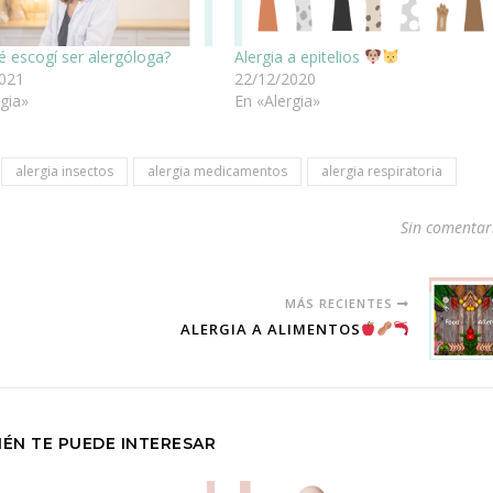
é escogí ser alergóloga?
Alergia a epitelios
2021
22/12/2020
rgia»
En «Alergia»
alergia insectos
alergia medicamentos
alergia respiratoria
Sin comentar
MÁS RECIENTES
ALERGIA A ALIMENTOS
ÉN TE PUEDE INTERESAR