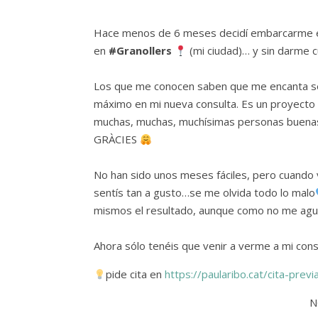
Hace menos de 6 meses decidí embarcarme en
en
#Granollers
(mi ciudad)… y sin darme 
Los que me conocen saben que me encanta ser
máximo en mi nueva consulta. Es un proyecto 
muchas, muchas, muchísimas personas buenas 
GRÀCIES
⁠
No han sido unos meses fáciles, pero cuando 
sentís tan a gusto…se me olvida todo lo malo
mismos el resultado, aunque como no me agua
Ahora sólo tenéis que venir a verme a mi con
pide cita en
https://paularibo.cat/cita-previ
N