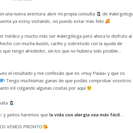
 una nueva aventura: abrir mi propia consulta
de #alergologi
cuenta ya estoy visitando…no puedo estar más feliz
 médico y mucho más ser #alergóloga pero ahora lo disfruto al
hecho con mucha ilusión, cariño y sobretodo con la ayuda de
que tengo alrededor, sin los que no hubiera sido posible…
veo el resultado y me confesáis que es «muy Paula» y que os
! Tengo muchísimas ganas de que podáis comprobar vosotros
nto iré colgando algunas cositas por aquí
sulta
: ⁠
a/
y juntos haremos que
la vida con alergia sea más fácil
…
OS VEMOS PRONTO