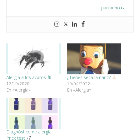
paularibo.cat
Alergia a los ácaros 🕷
¿Tienes seca la nariz?
12/10/2020
19/04/2022
En «Alergia»
En «Alergia»
Diagnóstico de alergia:
Prick test