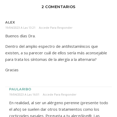
2 COMENTARIOS
ALEX
19/04/2023 A Las 13:21
Accede Para Responder
Buenos días Dra.
Dentro del amplio espectro de antihistamínicos que
existen, a su parecer cuál de ellos sería más aconsejable
para trata los síntomas de la alergía a la alternaria?
Gracias
PAULARIBO
19/04/2023 A Las 16:01
Accede Para Responder
En realidad, al ser un alérgeno perenne (presente todo
el año) se suelen dar otros tratamientos como los
corticoides nasales. Pregunta a tu alergólog@. Las