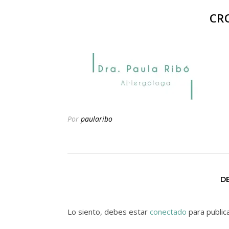
CR
Por
paularibo
D
Lo siento, debes estar
conectado
para public